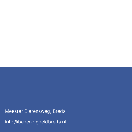
Meester Bierensweg, Breda
info@behendigheidbreda.nl