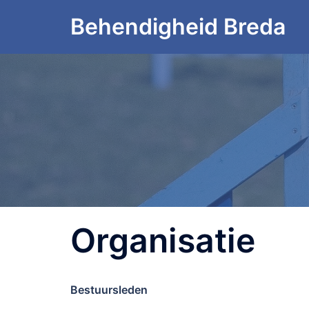
Ga
Behendigheid Breda
naar
de
inhoud
Organisatie
Bestuursleden